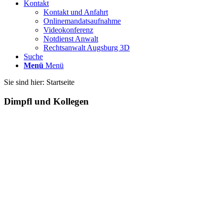
Kontakt
Kontakt und Anfahrt
Onlinemandatsaufnahme
Videokonferenz
Notdienst Anwalt
Rechtsanwalt Augsburg 3D
Suche
Menü
Menü
Sie sind hier:
Startseite
Dimpfl und Kollegen
F
uggerstr. 16
86150 Augsburg
Tel. (0821) 508 77 666