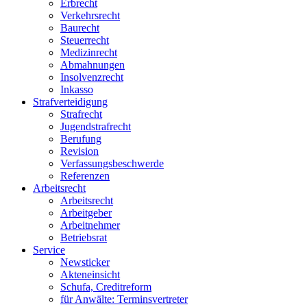
Erbrecht
Verkehrsrecht
Baurecht
Steuerrecht
Medizinrecht
Abmahnungen
Insolvenzrecht
Inkasso
Strafverteidigung
Strafrecht
Jugendstrafrecht
Berufung
Revision
Verfassungsbeschwerde
Referenzen
Arbeitsrecht
Arbeitsrecht
Arbeitgeber
Arbeitnehmer
Betriebsrat
Service
Newsticker
Akteneinsicht
Schufa, Creditreform
für Anwälte: Terminsvertreter